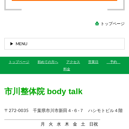
トップページ
MENU
トップページ
初めての方へ
アクセス
営業日
予約
料金
市川整体院 body talk
〒272-0035 千葉県市川市新田４-６-７ ハシモトビル４階
月
火
水
木
金
土
日祝