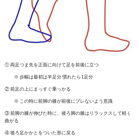
①
両足つま先を正面に向けて足を前後に立つ
※ 歩幅は最初は半足分 慣れたら1足分
②
前足の上にまっすぐ乗っかる
※ この時に前脚の膝が前後にブレないよう意識
③
前脚の膝が伸びた時に、後ろ脚の膝はリラックスして軽く
曲がる
④
後ろ
足かかとをついた形に戻る